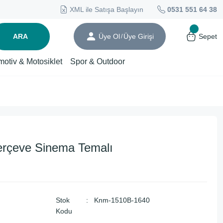
XML ile Satışa Başlayın
0531 551 64 38
ARA
Üye Ol
Üye Girişi
Sepet
/
motiv & Motosiklet
Spor & Outdoor
Çerçeve Sinema Temalı
Stok
Knm-1510B-1640
Kodu