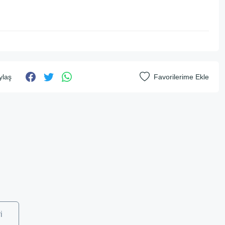
ylaş
i