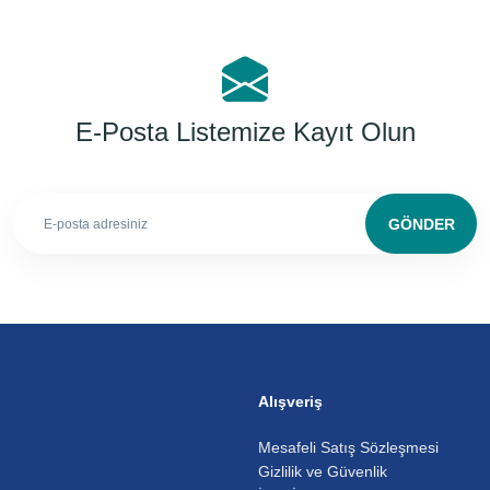
E-Posta Listemize Kayıt Olun
GÖNDER
Alışveriş
Mesafeli Satış Sözleşmesi
Gizlilik ve Güvenlik