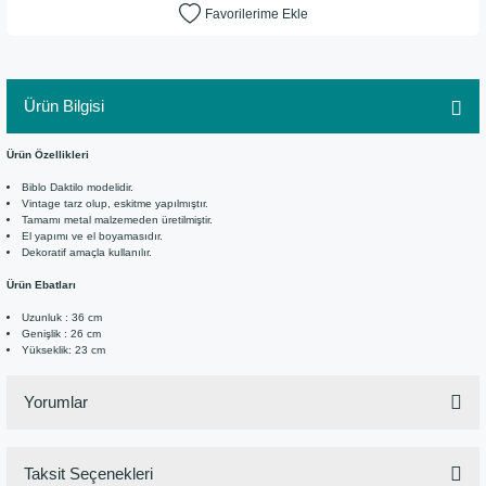
Ürün Bilgisi
Ürün Özellikleri
Biblo Daktilo modelidir.
Vintage tarz olup, eskitme yapılmıştır.
Tamamı metal malzemeden üretilmiştir.
El yapımı ve el boyamasıdır.
Dekoratif amaçla kullanılır.
Ürün Ebatları
Uzunluk : 36 cm
Genişlik : 26 cm
Yükseklik: 23 cm
Yorumlar
Taksit Seçenekleri