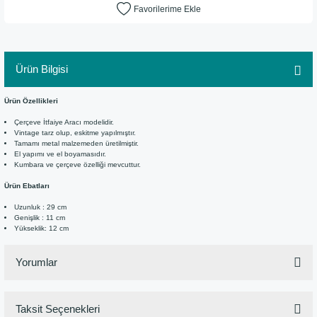
Ürün Bilgisi
Ürün Özellikleri
Çerçeve İtfaiye Aracı modelidir.
Vintage tarz olup, eskitme yapılmıştır.
Tamamı metal malzemeden üretilmiştir.
El yapımı ve el boyamasıdır.
Kumbara ve çerçeve özelliği mevcuttur.
Ürün Ebatları
Uzunluk : 29 cm
Genişlik : 11 cm
Yükseklik: 12 cm
Yorumlar
Taksit Seçenekleri