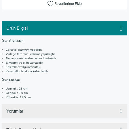
Ürün Bilgisi
Ürün Özellikleri
Çerçeve Tramvay modelidir.
Vintage tarz olup, eskitme yapılmıştır.
Tamamı metal malzemeden üretilmiştir.
El yapımı ve el boyamasıdır.
Kalemlik özelliği mevcuttur.
Kartvizitlik olarak da kullanılabilir.
Ürün Ebatları
Uzunluk : 23 cm
Genişlik : 9,5 cm
Yükseklik: 12,5 cm
Yorumlar