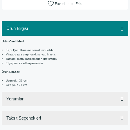
Ürün Bilgisi
Ürün Özellikleri
Kapı Çanı Karavan temalı modelidir.
Vintage tarz olup, eskitme yapılmıştır.
Tamamı metal malzemeden üretilmiştir.
El yapımı ve el boyamasıdır.
Ürün Ebatları
Uzunluk : 36 cm
Genişlik : 27 cm
Yorumlar
Taksit Seçenekleri
Bu ürüne ilk yorumu siz yapın!