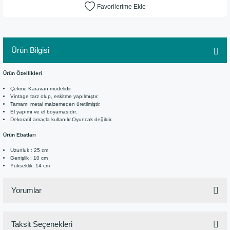
Ürün Bilgisi
Ürün Özellikleri
Çekme Karavan modelidir.
Vintage tarz olup, eskitme yapılmıştır.
Tamamı metal malzemeden üretilmiştir.
El yapımı ve el boyamasıdır.
Dekoratif amaçla kullanılır.Oyuncak değildir.
Ürün Ebatları
Uzunluk : 25 cm
Genişlik : 10 cm
Yükseklik: 14 cm
Yorumlar
Taksit Seçenekleri