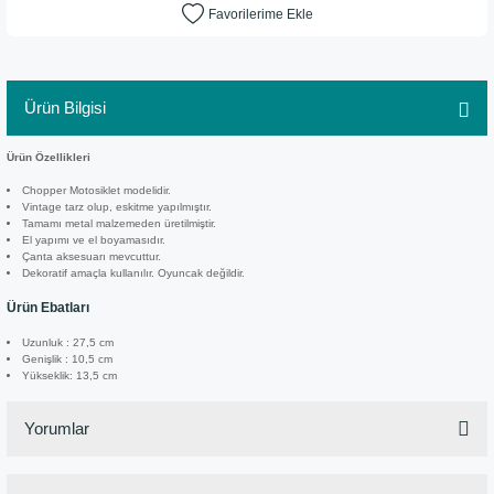
Ürün Bilgisi
Ürün Özellikleri
Chopper Motosiklet modelidir.
Vintage tarz olup, eskitme yapılmıştır.
Tamamı metal malzemeden üretilmiştir.
El yapımı ve el boyamasıdır.
Çanta aksesuarı mevcuttur.
Dekoratif amaçla kullanılır. Oyuncak değildir.
Ürün Ebatları
Uzunluk : 27,5 cm
Genişlik : 10,5 cm
Yükseklik: 13,5 cm
Yorumlar