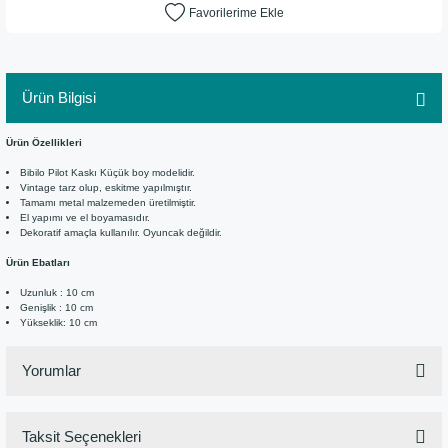
Ürün Bilgisi
Ürün Özellikleri
Bibilo Pilot Kaskı Küçük boy modelidir.
Vintage tarz olup, eskitme yapılmıştır.
Tamamı metal malzemeden üretilmiştir.
El yapımı ve el boyamasıdır.
Dekoratif amaçla kullanılır. Oyuncak değildir.
Ürün Ebatları
Uzunluk : 10 cm
Genişlik : 10 cm
Yükseklik: 10 cm
Yorumlar
Taksit Seçenekleri