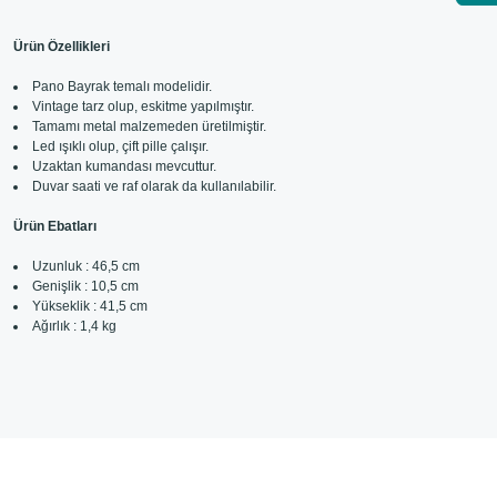
Ürün Özellikleri
Pano Bayrak temalı modelidir.
Vintage tarz olup, eskitme yapılmıştır.
Tamamı metal malzemeden üretilmiştir.
Led ışıklı olup, çift pille çalışır.
Uzaktan kumandası mevcuttur.
Duvar saati ve raf olarak da kullanılabilir.
Ürün Ebatları
Uzunluk : 46,5 cm
Genişlik : 10,5 cm
Yükseklik : 41,5 cm
Ağırlık : 1,4 kg