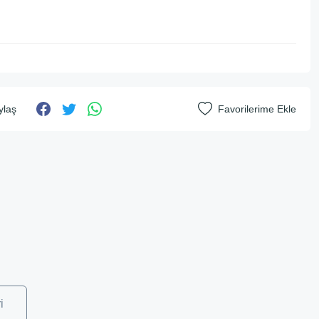
ylaş
i