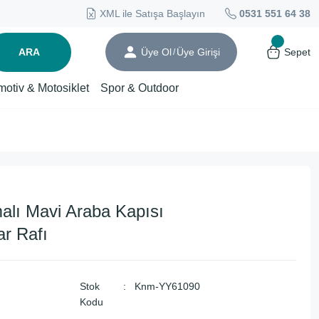
XML ile Satışa Başlayın
0531 551 64 38
ARA
Üye Ol
Üye Girişi
Sepet
/
motiv & Motosiklet
Spor & Outdoor
alı Mavi Araba Kapısı
r Rafı
Stok
Knm-YY61090
Kodu