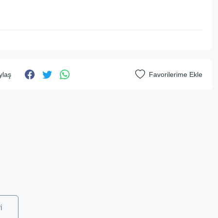
ylaş
i