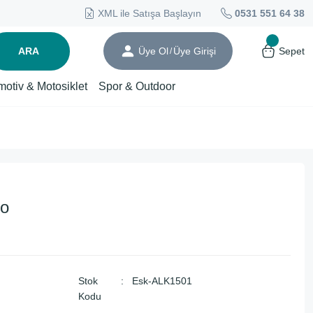
XML ile Satışa Başlayın
0531 551 64 38
ARA
Üye Ol
Üye Girişi
Sepet
/
motiv & Motosiklet
Spor & Outdoor
no
Stok
Esk-ALK1501
Kodu