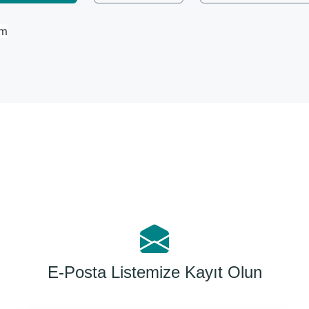
Cm
Bu ürüne ilk yorumu siz yapın!
Yorum Yaz
E-Posta Listemize Kayıt Olun