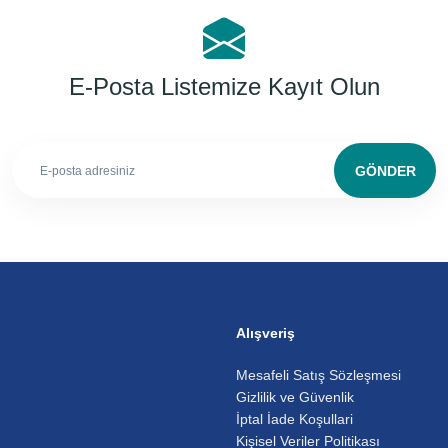
E-Posta Listemize Kayıt Olun
GÖNDER
Alışveriş
Mesafeli Satış Sözleşmesi
Gizlilik ve Güvenlik
İptal İade Koşullari
Kişisel Veriler Politikası