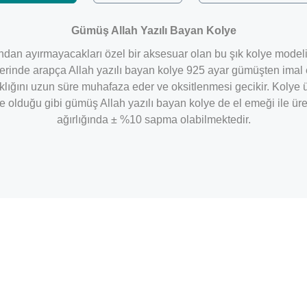
Gümüş Allah Yazılı Bayan Kolye
ndan ayırmayacakları özel bir aksesuar olan bu şık kolye modeli
zerinde arapça Allah yazılı bayan kolye 925 ayar gümüşten imal e
lığını uzun süre muhafaza eder ve oksitlenmesi gecikir. Kolye 
lduğu gibi gümüş Allah yazılı bayan kolye de el emeği ile üretil
ağırlığında ± %10 sapma olabilmektedir.
Bu ürüne ilk yorumu siz yapın!
Yorum Yaz