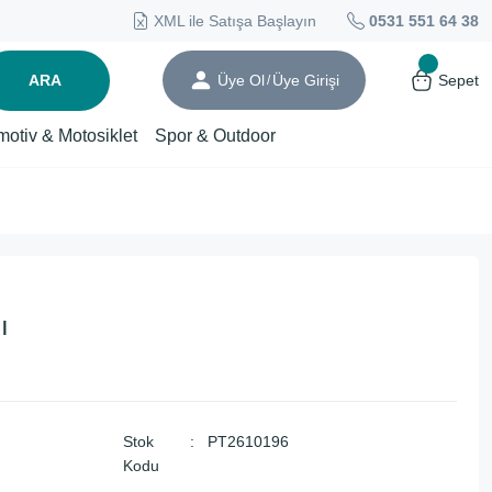
XML ile Satışa Başlayın
0531 551 64 38
ARA
Üye Ol
Üye Girişi
Sepet
/
motiv & Motosiklet
Spor & Outdoor
ı
Stok
PT2610196
Kodu