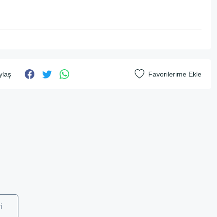
ylaş
i