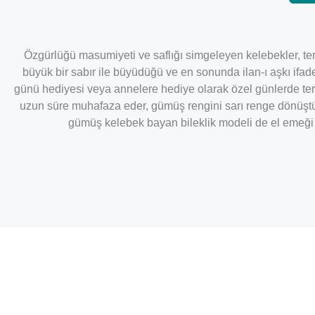
Özgürlüğü masumiyeti ve saflığı simgeleyen kelebekler, terte
büyük bir sabır ile büyüdüğü ve en sonunda ilan-ı aşkı ifad
günü hediyesi veya annelere hediye olarak özel günlerde terc
uzun süre muhafaza eder, gümüş rengini sarı renge dönüştür
gümüş kelebek bayan bileklik modeli de el emeği il