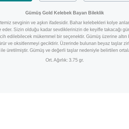
Gümüş Gold Kelebek Bayan Bileklik
miz sevginin ve aşkın ifadesidir. Bahar kelebekleri kolye anlam 
e eder. Sizin olduğu kadar sevdiklerinizin de keyifle takacağı 
ih edilebilecek mükemmel bir seçenektir. Gümüş üzerine altın ka
ür ve oksitlenmeyi geciktirir. Üzerinde bulunan beyaz taşlar z
e üretilmiştir. Gümüş ve değerli taşlar nedeniyle belirtilen or
Ort. Ağırlık: 3.75 gr.
Bu ürüne ilk yorumu siz yapın!
Yorum Yaz