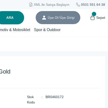
XML ile Satışa Başlayın
0531 551 64 38
ARA
Üye Ol
Üye Girişi
Sepet
/
motiv & Motosiklet
Spor & Outdoor
Gold
Stok
BR0460172
Kodu