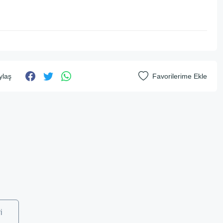
ylaş
i