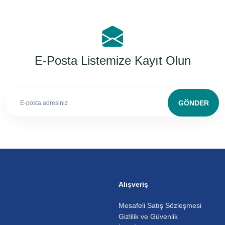
E-Posta Listemize Kayıt Olun
GÖNDER
Alışveriş
Mesafeli Satış Sözleşmesi
Gizlilik ve Güvenlik