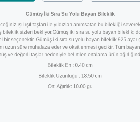
Gümüş İki Sıra Su Yolu Bayan Bileklik
eğiniz ışıl ışıl taşları ile yıldızları anımsatan bu bilekliği sev
ileklik sizleri bekliyor.Gümüş iki sıra su yolu bayan bileklik; 
l bir seçenektir. Gümüş iki sıra su yolu bayan bileklik 925 aya
nı uzun süre muhafaza eder ve oksitlenmesi gecikir. Tüm bayan b
ümüş ve değerli taşlar nedeniyle belirtilen ortalama ürün ağırlığ
Bileklik En : 0.40 cm
Bileklik Uzunluğu : 18.50 cm
Ort. Ağırlık: 10.00 gr.
Bu ürüne ilk yorumu siz yapın!
Yorum Yaz