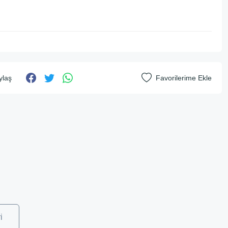
ylaş
i