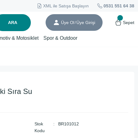
XML ile Satışa Başlayın
0531 551 64 38
ARA
Üye Ol
Üye Girişi
Sepet
/
motiv & Motosiklet
Spor & Outdoor
ki Sıra Su
Stok
BR101012
Kodu