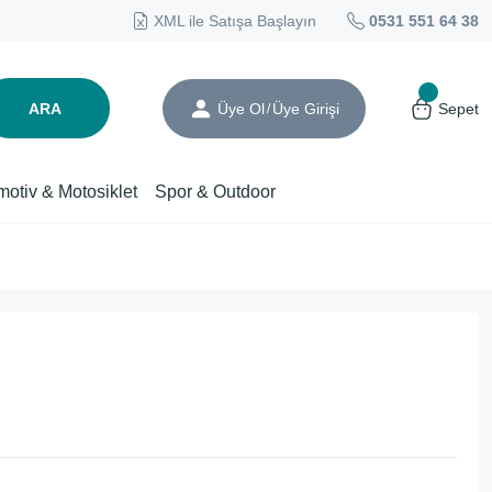
XML ile Satışa Başlayın
0531 551 64 38
ARA
Üye Ol
Üye Girişi
Sepet
/
motiv & Motosiklet
Spor & Outdoor