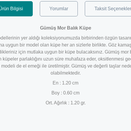
Ürün Bilgisi
Yorumlar
Taksit Seçenekler
Gümüş Mor Balık Küpe
ellerinin yer aldığı koleksiyonumuzda birbirinden özgün tasarımlı
ma uygun bir model olan küpe her an sizlerle birlikte. Göz kama
kleriniz için mutlaka uygun bir küpe bulacaksınız. Gümüş mor 
 küpeler parlaklığını uzun süre muhafaza eder, oksitlenmesi g
deli de el emeği ile üretilmiştir. Gümüş ve değerli taşlar ned
olabilmektedir.
En : 1.20 cm
Boy : 0.60 cm
Ort. Ağırlık : 1.20 gr.
Bu ürüne ilk yorumu siz yapın!