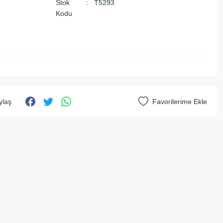
Stok
T5293
Kodu
ylaş