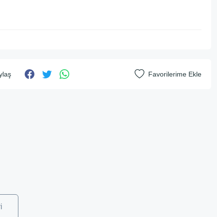
ylaş
i