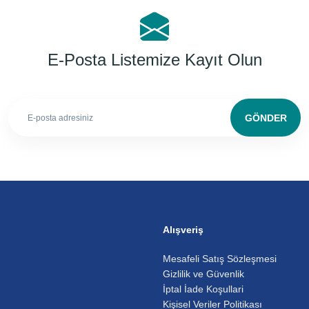
E-Posta Listemize Kayıt Olun
GÖNDER
Alışveriş
Mesafeli Satış Sözleşmesi
Gizlilik ve Güvenlik
İptal İade Koşullari
Kişisel Veriler Politikası