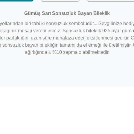
Gümüş Sarı Sonsuzluk Bayan Bileklik
yollarından biri tabi ki sonsuzluk sembolüdür... Sevgilinize hed
olacağınız mesajı verebilirsiniz. Sonsuzluk bileklik 925 ayar gü
r parlaklığını uzun süre muhafaza eder, oksitlenmesi gecikir. G
 sonsuzluk bayan bilekliğin tamamı da el emeği ile üretilmiştir. 
ağırlığında ± %10 sapma olabilmektedir.
Bu ürüne ilk yorumu siz yapın!
Yorum Yaz