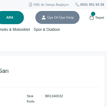
XML ile Satışa Başlayın
0531 551 64 38
ARA
Üye Ol
Üye Girişi
Sepet
/
motiv & Motosiklet
Spor & Outdoor
Sarı
Stok
BR1340032
Kodu