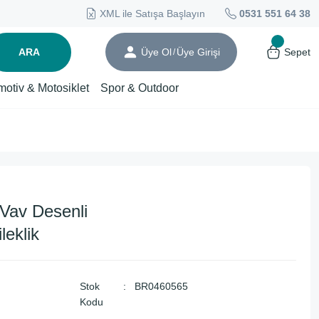
XML ile Satışa Başlayın
0531 551 64 38
ARA
Üye Ol
Üye Girişi
Sepet
/
motiv & Motosiklet
Spor & Outdoor
av Desenli
eklik
Stok
BR0460565
Kodu