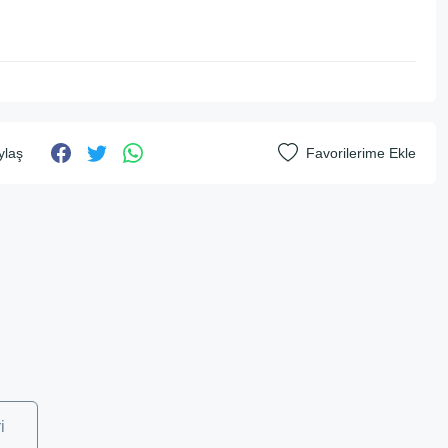
ylaş
i