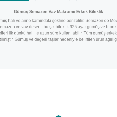
Gümüş Semazen Vav Makrome Erkek Bileklik
mış hali ve anne karnındaki şekline benzetilir. Semazen de Mevl
 semazen ve vav desenli bu şık bileklik 925 ayar gümüş ve bronz m
lleri ilk günkü hali ile uzun süre kullanılabilir. Tüm gümüş er
etilmiştir. Gümüş ve değerli taşlar nedeniyle belirtilen ürün ağır
Bu ürüne ilk yorumu siz yapın!
Yorum Yaz