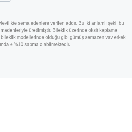
evilikte sema edenlere verilen addır. Bu iki anlamlı şekil bu
adenleriyle üretilmiştir. Bileklik üzerinde oksit kaplama
kek bileklik modellerinde olduğu gibi gümüş semazen vav erkek
lığında ± %10 sapma olabilmektedir.