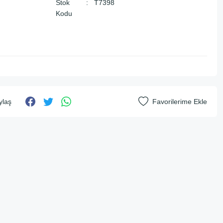
Stok
T7398
Kodu
ylaş