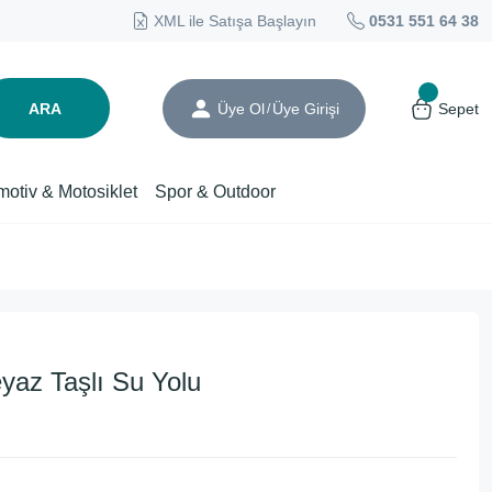
XML ile Satışa Başlayın
0531 551 64 38
ARA
Üye Ol
Üye Girişi
Sepet
/
motiv & Motosiklet
Spor & Outdoor
az Taşlı Su Yolu