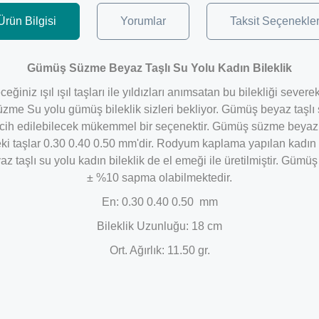
Ürün Bilgisi
Yorumlar
Taksit Seçenekler
Gümüş Süzme Beyaz Taşlı Su Yolu Kadın Bileklik
eğiniz ışıl ışıl taşları ile yıldızları anımsatan bu bilekliği sev
me Su yolu gümüş bileklik sizleri bekliyor. Gümüş beyaz taşlı s
cih edilebilecek mükemmel bir seçenektir. Gümüş süzme beyaz taş
ki taşlar
0.30 0.40 0.50 mm'dir.
Rodyum kaplama yapılan kadın bi
taşlı su yolu kadın bileklik de el emeği ile üretilmiştir. Gümüş 
± %10 sapma olabilmektedir.
En: 0.30 0.40 0.50 mm
Bileklik Uzunluğu: 18 cm
Ort. Ağırlık: 11.50 gr.
Bu ürüne ilk yorumu siz yapın!