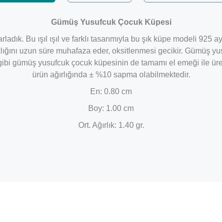
Gümüş Yusufcuk Çocuk Küpesi
tasarladık. Bu ışıl ışıl ve farklı tasarımıyla bu şık küpe modeli 
lığını uzun süre muhafaza eder, oksitlenmesi gecikir. Gümüş y
ibi gümüş yusufcuk çocuk küpesinin de tamamı el emeği ile üreti
ürün ağırlığında ± %10 sapma olabilmektedir.
En: 0.80 cm
Boy: 1.00 cm
Ort. Ağırlık: 1.40 gr.
Bu ürüne ilk yorumu siz yapın!
Yorum Yaz