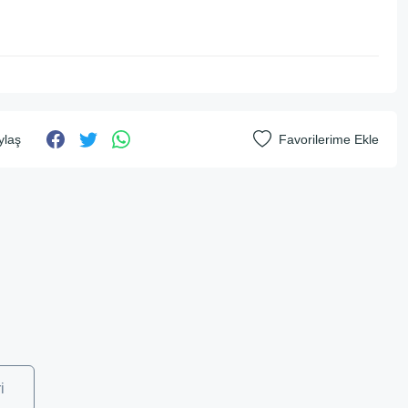
ylaş
i