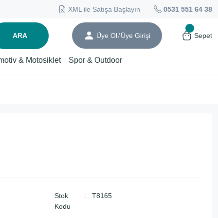
XML ile Satışa Başlayın
0531 551 64 38
ARA
Üye Ol
Üye Girişi
Sepet
/
motiv & Motosiklet
Spor & Outdoor
Stok
T8165
Kodu