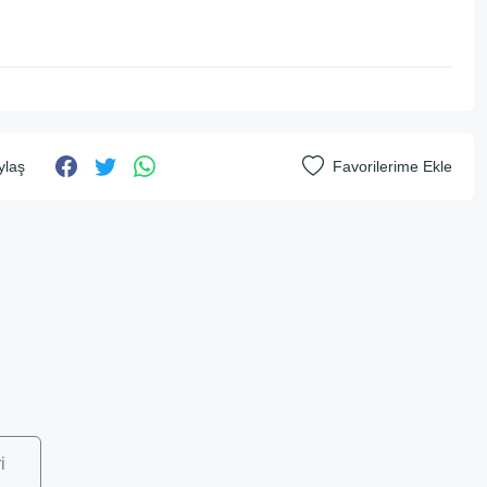
ylaş
i