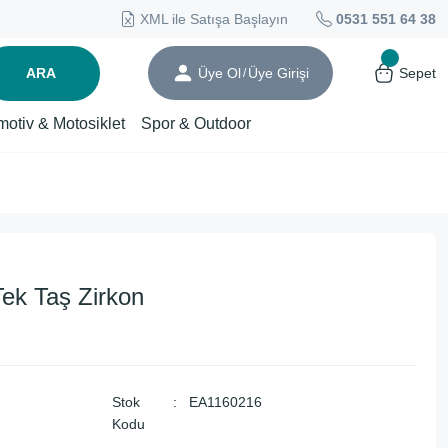
XML ile Satışa Başlayın
0531 551 64 38
ARA
Üye Ol
Üye Girişi
Sepet
/
motiv & Motosiklet
Spor & Outdoor
ek Taş Zirkon
Stok
EA1160216
Kodu