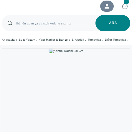
ARA
Anasayfa
Ev & Yaşam
Yapı Market & Bahçe
El Aletleri
Tornavida
Diğer Tornavida
K