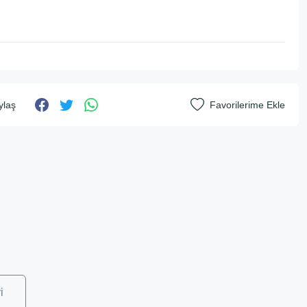
ylaş
i