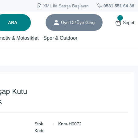
XML ile Satışa Başlayın
0531 551 64 38
ARA
Üye Ol
Üye Girişi
Sepet
/
motiv & Motosiklet
Spor & Outdoor
hşap Kutu
k
Stok
Knm-H0072
Kodu