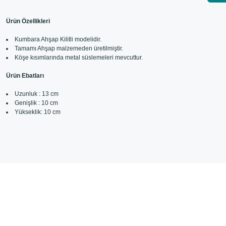
Ürün Özellikleri
Kumbara Ahşap Kilitli modelidir.
Tamamı Ahşap malzemeden üretilmiştir.
Köşe kısımlarında metal süslemeleri mevcuttur.
Ürün Ebatları
Uzunluk : 13 cm
Genişlik : 10 cm
Yükseklik: 10 cm