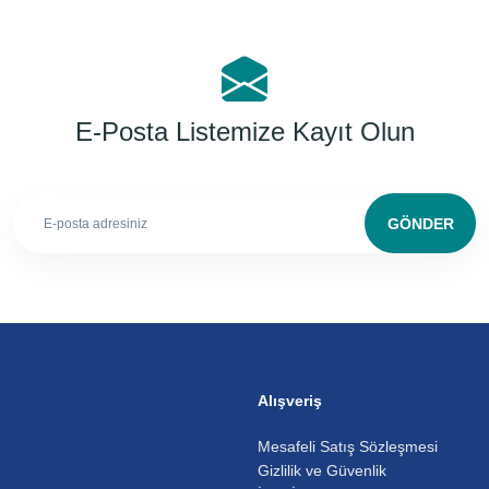
E-Posta Listemize Kayıt Olun
GÖNDER
Alışveriş
Mesafeli Satış Sözleşmesi
Gizlilik ve Güvenlik