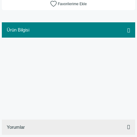
Ürün Bilgisi
Ürün Özellikleri
Çerçeve Mini Cooper modelidir.
Vintage tarz olup, eskitme yapılmıştır.
Metal ve ahşap malzemeden üretilmiştir.
El yapımı ve el boyamasıdır.
Kalemlik ve çerçeve özelliği mevcuttur.
Ürün Ebatları
Uzunluk : 18 cm
Genişlik : 14,5 cm
Yükseklik: 17 cm
Yorumlar