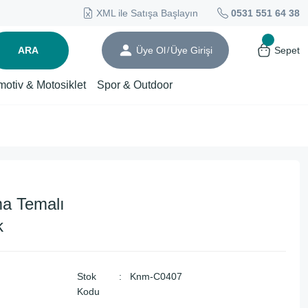
XML ile Satışa Başlayın
0531 551 64 38
ARA
Üye Ol
Üye Girişi
Sepet
/
motiv & Motosiklet
Spor & Outdoor
a Temalı
k
Stok
Knm-C0407
Kodu