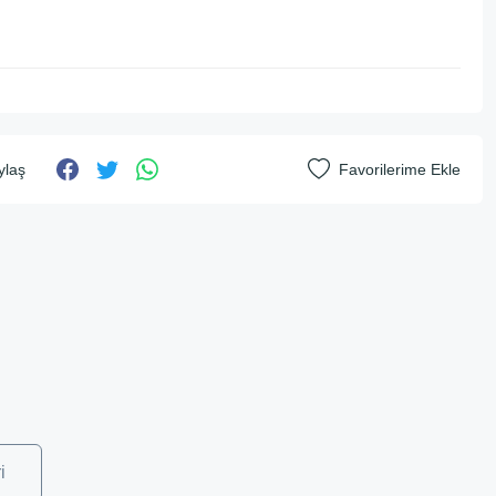
ylaş
i