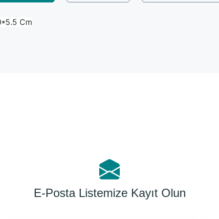
10*5.5 Cm
Bu ürüne ilk yorumu siz yapın!
Yorum Yaz
E-Posta Listemize Kayıt Olun