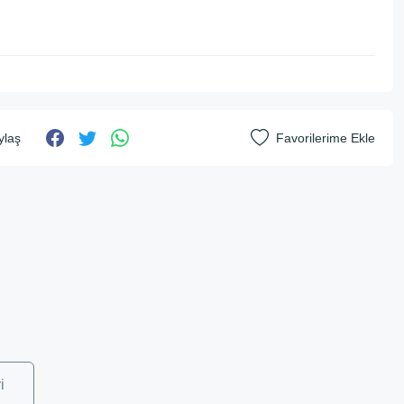
ylaş
i