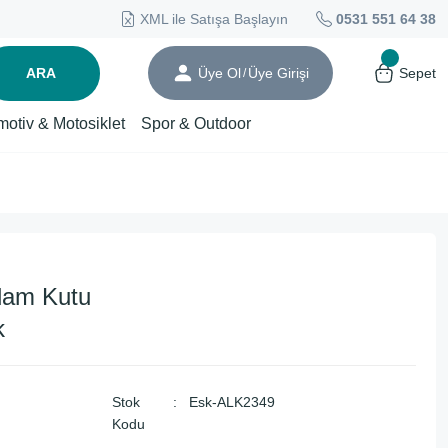
XML ile Satışa Başlayın
0531 551 64 38
ARA
Üye Ol
Üye Girişi
Sepet
/
motiv & Motosiklet
Spor & Outdoor
dam Kutu
k
Stok
Esk-ALK2349
Kodu