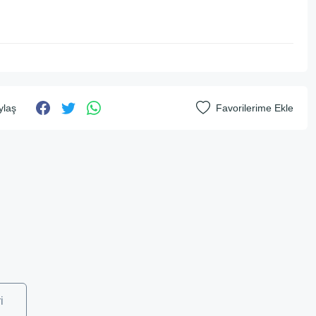
ylaş
i