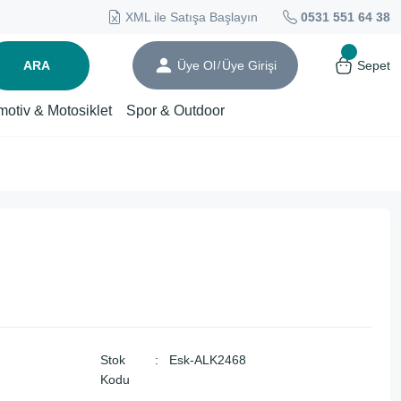
XML ile Satışa Başlayın
0531 551 64 38
ARA
Üye Ol
Üye Girişi
Sepet
/
motiv & Motosiklet
Spor & Outdoor
Stok
Esk-ALK2468
Kodu