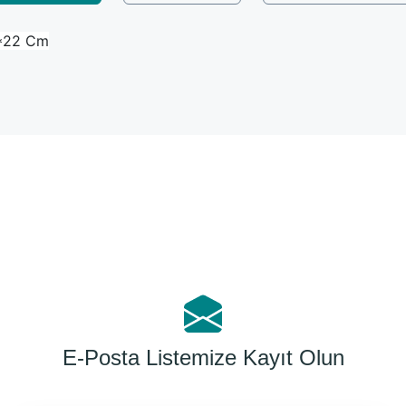
0*22 Cm
Bu ürüne ilk yorumu siz yapın!
Yorum Yaz
E-Posta Listemize Kayıt Olun