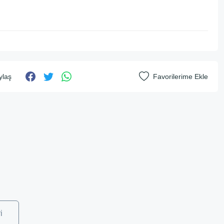
ylaş
i