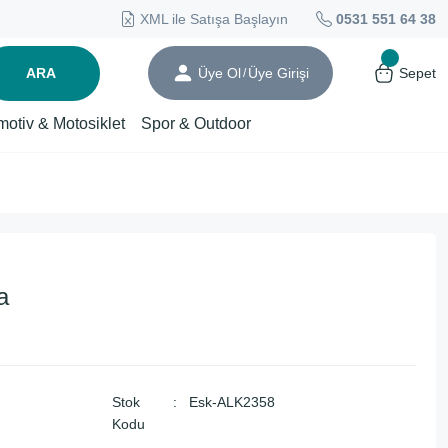
XML ile Satışa Başlayın
0531 551 64 38
ARA
Üye Ol
Üye Girişi
Sepet
/
motiv & Motosiklet
Spor & Outdoor
a
Stok
Esk-ALK2358
Kodu