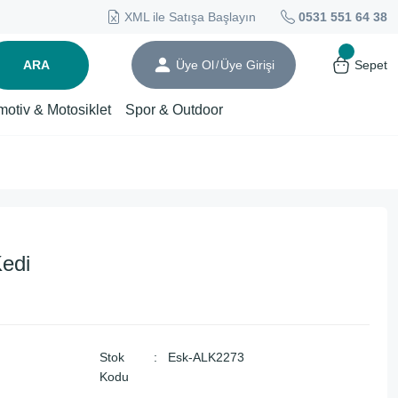
XML ile Satışa Başlayın
0531 551 64 38
ARA
Üye Ol
Üye Girişi
Sepet
/
motiv & Motosiklet
Spor & Outdoor
Kedi
Stok
Esk-ALK2273
Kodu