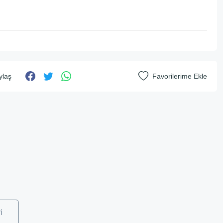
ylaş
i