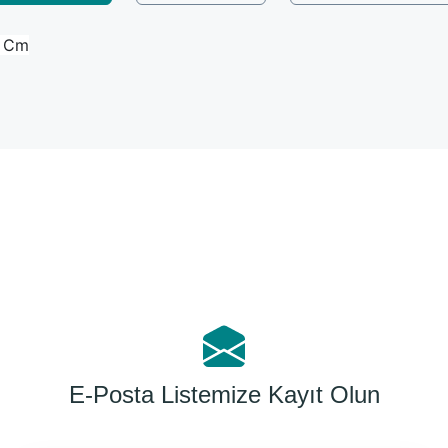
9 Cm
Bu ürüne ilk yorumu siz yapın!
Yorum Yaz
E-Posta Listemize Kayıt Olun