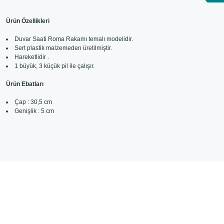
Ürün Özellikleri
Duvar Saati Roma Rakamı temalı modelidir.
Sert plastik malzemeden üretilmiştir.
Hareketlidir .
1 büyük, 3 küçük pil ile çalışır.
Ürün Ebatları
Çap : 30,5 cm
Genişlik : 5 cm