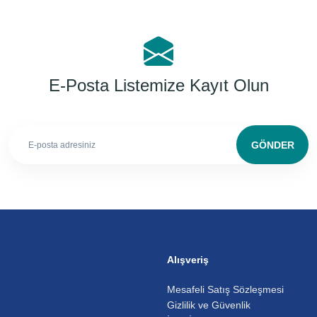
E-Posta Listemize Kayıt Olun
GÖNDER
Alışveriş
Mesafeli Satış Sözleşmesi
Gizlilik ve Güvenlik