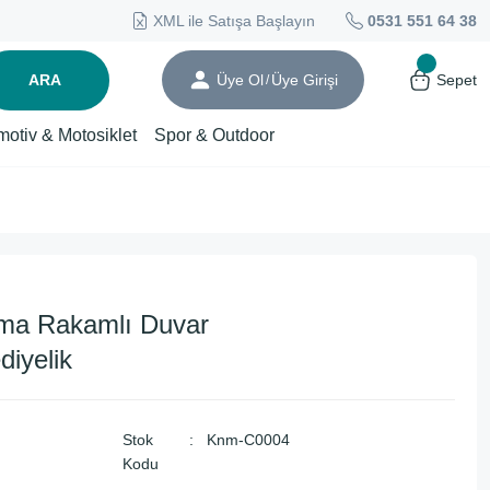
XML ile Satışa Başlayın
0531 551 64 38
ARA
Üye Ol
Üye Girişi
Sepet
/
motiv & Motosiklet
Spor & Outdoor
oma Rakamlı Duvar
diyelik
Stok
Knm-C0004
Kodu