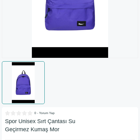
ımı
Nalburiye & Hırdavat
Telefon & Tablet Aksesuarları
ahçe
0 - Yorum Yap
Spor Unisex Sırt Çantası Su
Geçirmez Kumaş Mor