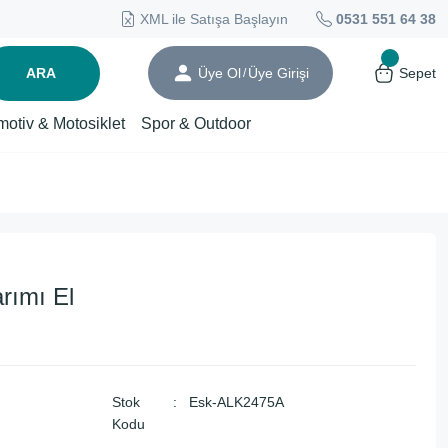
XML ile Satışa Başlayın
0531 551 64 38
ARA
Üye Ol
Üye Girişi
Sepet
/
motiv & Motosiklet
Spor & Outdoor
arımı El
Stok
Esk-ALK2475A
Kodu