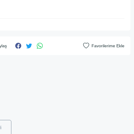
ylaş
i