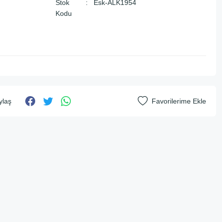
Stok
Esk-ALK1954
Kodu
ylaş