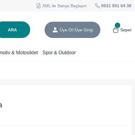
XML ile Satışa Başlayın
0531 551 64 38
ARA
Üye Ol
Üye Girişi
Sepet
/
motiv & Motosiklet
Spor & Outdoor
a