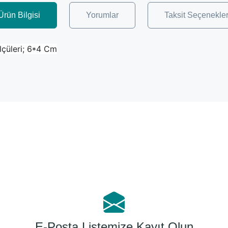
Ürün Bilgisi
Yorumlar
Taksit Seçenekler
Ölçüleri; 6*4 Cm
Bu ürüne ilk yorumu siz yapın!
Yorum Yaz
E-Posta Listemize Kayıt Olun